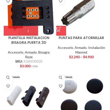
PLANTILLA INSTALACION
PUNTAS PARA ATORNILLAR
BISAGRA PUERTA 3D
Accesorio
,
Armado
,
Instalación
Accesorio
,
Armado
,
Bisagra
Maored
Reze
$
2.240
–
$
4.900
SKU:
SQRX00028
$
3.000
+ IVA
VENTANAS
VENTANAS