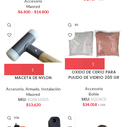
Accesorio
Maored
$
6.400
–
$
14.800
VIDRIO
OXIDO DE CERIO PARA
PULIDO DE VIDRIO 200 GR
MACETA DE NYLON
Accesorio
Accesorio
,
Armado
,
Instalación
Bohle
Maored
SKU:
SQOXCE
SKU:
SQ0610305
$
34.058
$
53.620
+ IVA
PUERTA