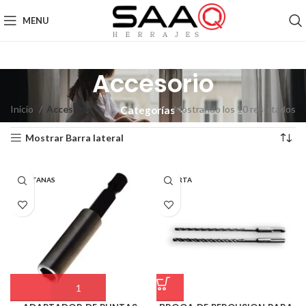
MENU
Accesorio
Inicio
Accesorio
Mostrando los 10 resultados
Categorías
Mostrar Barra lateral
VENTANAS
PUERTA