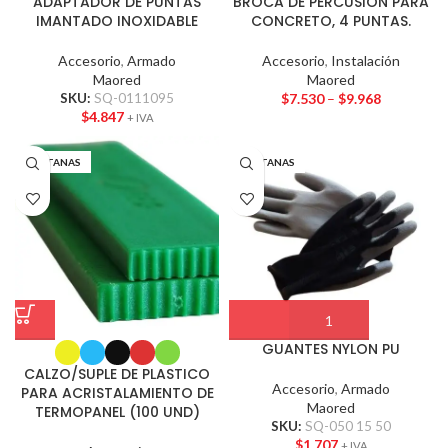
ADAPTADOR DE PUNTAS
BROCA DE PERCUSION PARA
IMANTADO INOXIDABLE
CONCRETO, 4 PUNTAS.
Accesorio
,
Armado
Accesorio
,
Instalación
Maored
Maored
SKU:
SQ-0111095
$
7.530
–
$
9.968
$
4.847
+ IVA
VENTANAS
VENTANAS
GUANTES NYLON PU
CALZO/SUPLE DE PLASTICO
Accesorio
,
Armado
PARA ACRISTALAMIENTO DE
Maored
TERMOPANEL (100 UND)
SKU:
SQ-050 15 50
$
1.707
+ IVA