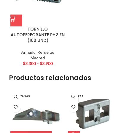
TORNILLO
AUTOPERFORANTE PH2 ZN
(100 UND)
Armado
,
Refuerzo
Maored
$
3.300
–
$
3.900
Productos relacionados
VENTANAS
PUERTA
PU