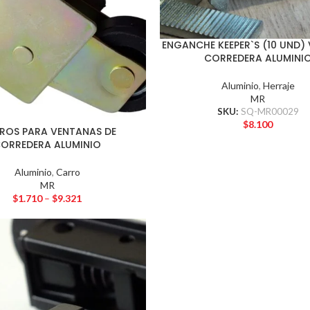
ENGANCHE KEEPER`S (10 UND)
AÑADIR AL CARRITO
CORREDERA ALUMINI
Aluminio
,
Herraje
MR
SKU:
SQ-MR00029
$
8.100
ROS PARA VENTANAS DE
AR OPCIONES
ORREDERA ALUMINIO
Aluminio
,
Carro
MR
$
1.710
–
$
9.321