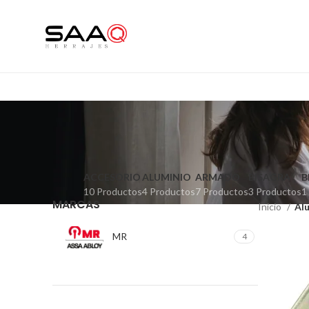
ACCESORIO
ALUMINIO
ARMADO
BISAGRA
B
10 Productos
4 Productos
7 Productos
3 Productos
1
MARCAS
Inicio
Al
MR
4