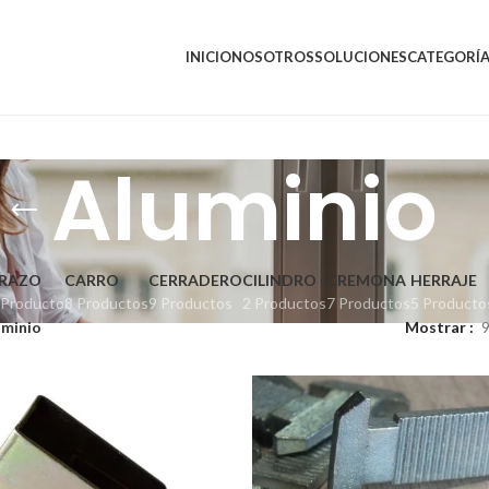
INICIO
NOSOTROS
SOLUCIONES
CATEGORÍ
Aluminio
RAZO
CARRO
CERRADERO
CILINDRO
CREMONA
HERRAJE
 Producto
8 Productos
9 Productos
2 Productos
7 Productos
5 Producto
uminio
Mostrar