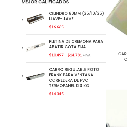
MEJOR CALIFICADOS
CILINDRO 80MM (35/10/35)
LLAVE-LLAVE
$
16.665
PLETINA DE CREMONA PARA
ABATIR COTA FIJA
CAR
SELECCION
$
10.497
–
$
14.781
+ IVA
C
CARRO REGULABLE ROTO
FRANK PARA VENTANA
CORREDERA DE PVC
TERMOPANEL 120 KG
$
14.345