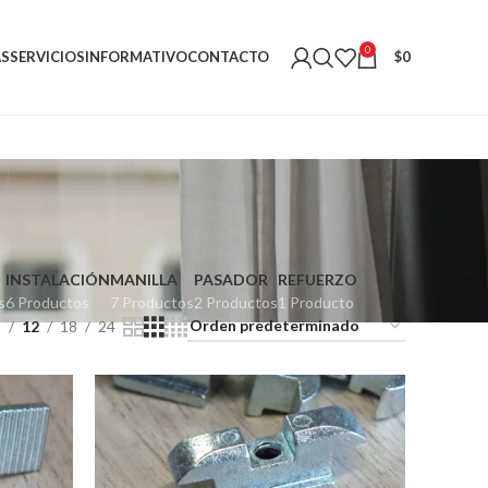
0
AS
SERVICIOS
INFORMATIVO
CONTACTO
$
0
INSTALACIÓN
MANILLA
PASADOR
REFUERZO
s
6 Productos
7 Productos
2 Productos
1 Producto
9
12
18
24