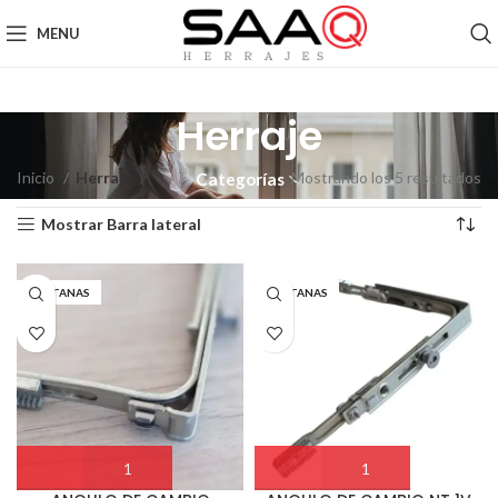
MENU
Herraje
Inicio
Herraje
Mostrando los 5 resultados
Categorías
Mostrar Barra lateral
VENTANAS
VENTANAS