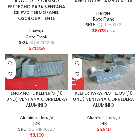
ANGULO DE CAMBIO
ANGULO DE CAMBIO NT 1V
ESTRECHO PARA VENTANA
DE PVC TERMOPANEL
Herraje
OSCILOBATIENTE
Roto Frank
SKU:
SQ-R260272
$
8.028
Herraje
+ IVA
Roto Frank
SKU:
SQ-R281288
$
21.336
ENGANCHE KEEPER`S (10
KEEPER PARA PESTILLOS (10
UND) VENTANA CORREDERA
UND) VENTANA CORREDERA
ALUMINIO
ALUMINIO
Aluminio
,
Herraje
Aluminio
,
Herraje
MR
MR
SKU:
SQ-MR00029
$
5.510
$
8.100