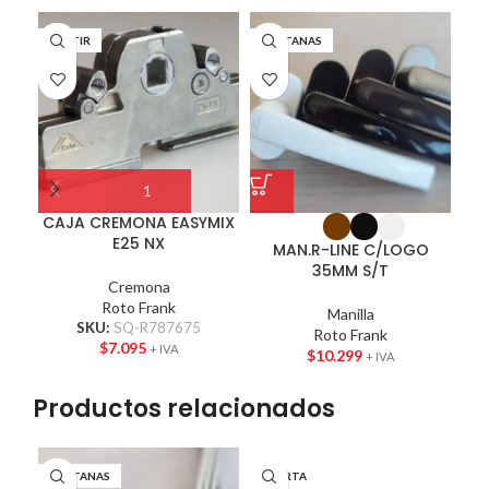
ABATIR
VENTANAS
VE
CAJA CREMONA EASYMIX
E25 NX
MAN.R-LINE C/LOGO
MA
35MM S/T
Cremona
Roto Frank
Manilla
SKU:
SQ-R787675
Roto Frank
$
7.095
+ IVA
$
10.299
+ IVA
Productos relacionados
VENTANAS
PUERTA
PU