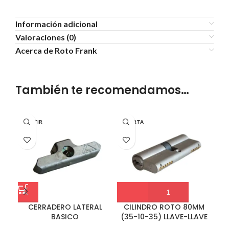
Información adicional
Valoraciones (0)
Acerca de Roto Frank
También te recomendamos…
ABATIR
PUERTA
PU
CERRADERO LATERAL
CILINDRO ROTO 80MM
BASICO
(35-10-35) LLAVE-LLAVE
JU