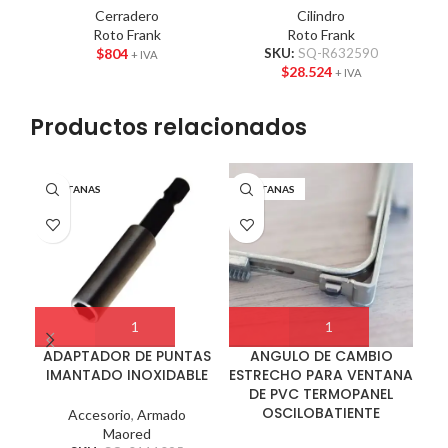
Cerradero
Cilindro
Roto Frank
Roto Frank
$
804
SKU:
SQ-R632590
+ IVA
$
28.524
+ IVA
Productos relacionados
VENTANAS
VENTANAS
VE
ADAPTADOR DE PUNTAS
ANGULO DE CAMBIO
A
IMANTADO INOXIDABLE
ESTRECHO PARA VENTANA
DE PVC TERMOPANEL
OSCILOBATIENTE
Accesorio
,
Armado
Maored