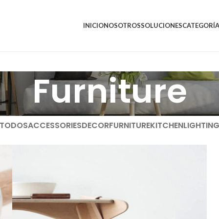
INICIO
NOSOTROS
SOLUCIONES
CATEGORÍ
Furniture
TODOS
ACCESSORIES
DECOR
FURNITURE
KITCHEN
LIGHTIN